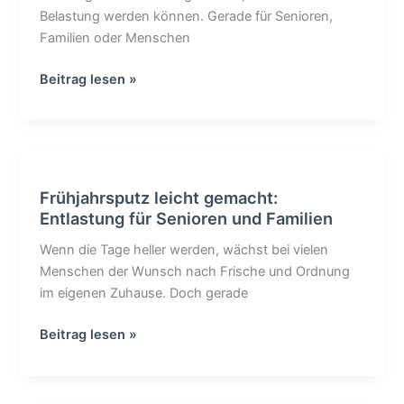
Unterstützung
Belastung werden können. Gerade für Senioren,
für
Familien oder Menschen
Senioren
und
Beitrag lesen »
Familien
Frühjahrsputz
leicht
Frühjahrsputz leicht gemacht:
gemacht:
Entlastung für Senioren und Familien
Entlastung
für
Wenn die Tage heller werden, wächst bei vielen
Senioren
Menschen der Wunsch nach Frische und Ordnung
und
im eigenen Zuhause. Doch gerade
Familien
Beitrag lesen »