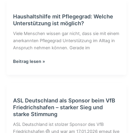
Haushaltshilfe
mit
Haushaltshilfe mit Pflegegrad: Welche
Pflegegrad:
Unterstützung ist möglich?
Welche
Unterstützung
Viele Menschen wissen gar nicht, dass sie mit einem
ist
anerkannten Pflegegrad Unterstützung im Alltag in
möglich?
Anspruch nehmen können. Gerade im
Beitrag lesen »
ASL
Deutschland
ASL Deutschland als Sponsor beim VfB
als
Friedrichshafen – starker Sieg und
Sponsor
starke Stimmung
beim
VfB
ASL Deutschland ist stolzer Sponsor des VfB
Friedrichshafen
Friedrichshafen 🏐 und war am 17.01.2026 erneut live