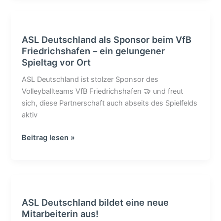
ASL
Deutschland
ASL Deutschland als Sponsor beim VfB
als
Friedrichshafen – ein gelungener
Sponsor
Spieltag vor Ort
beim
VfB
ASL Deutschland ist stolzer Sponsor des
Friedrichshafen
Volleyballteams VfB Friedrichshafen 🤝 und freut
–
sich, diese Partnerschaft auch abseits des Spielfelds
ein
aktiv
gelungener
Spieltag
Beitrag lesen »
vor
Ort
ASL
Deutschland
ASL Deutschland bildet eine neue
bildet
Mitarbeiterin aus!
eine