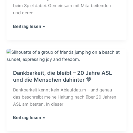
–
beim Spiel dabei. Gemeinsam mit Mitarbeitenden
starker
und deren
Sieg
und
Beitrag lesen »
starke
Stimmung
Dankbarkeit,
die
bleibt
Dankbarkeit, die bleibt – 20 Jahre ASL
–
und die Menschen dahinter 💛
20
Jahre
Dankbarkeit kennt kein Ablaufdatum – und genau
ASL
das beschreibt meine Haltung nach über 20 Jahren
und
ASL am besten. In dieser
die
Menschen
Beitrag lesen »
dahinter
💛