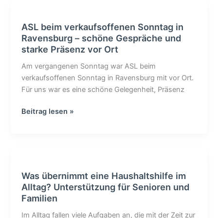
ASL
beim
ASL beim verkaufsoffenen Sonntag in
verkaufsoffenen
Ravensburg – schöne Gespräche und
Sonntag
starke Präsenz vor Ort
in
Ravensburg
Am vergangenen Sonntag war ASL beim
–
verkaufsoffenen Sonntag in Ravensburg mit vor Ort.
schöne
Für uns war es eine schöne Gelegenheit, Präsenz
Gespräche
und
Beitrag lesen »
starke
Präsenz
vor
Was
Ort
übernimmt
Was übernimmt eine Haushaltshilfe im
eine
Alltag? Unterstützung für Senioren und
Haushaltshilfe
Familien
im
Alltag?
Im Alltag fallen viele Aufgaben an, die mit der Zeit zur