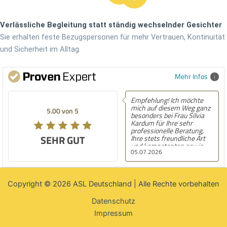
Verlässliche Begleitung statt ständig wechselnder Gesichter
Sie erhalten feste Bezugspersonen für mehr Vertrauen, Kontinuität
und Sicherheit im Alltag.
Mehr Infos
Empfehlung! Ich möchte
Em
mich auf diesem Weg ganz
is
5.00 von 5
4.00 von 5
besonders bei Frau Silvia
du
Kardum für Ihre sehr
se
professionelle Beratung,
ve
SEHR GUT
GUT
Ihre stets freundliche Art
zu
und kompetenten sowie
ge
05.07.2026
08
schnelle Lösungen
ze
bedanken. Ich kann ASL
Um
jedem empfehlen, der
Mu
pflegebedürftig ist oder
Hilfe sucht.
Copyright © 2026 ASL Deutschland | Alle Rechte vorbehalten
Datenschutz
Impressum